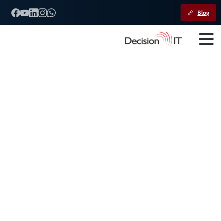
Blog
Calendário
de
obrigações
acessórias
e
contábeis
da
Receita
Federal!
Home
Calendário
Calendário de obrigações acessórias e contábeis da Receita
Federal!