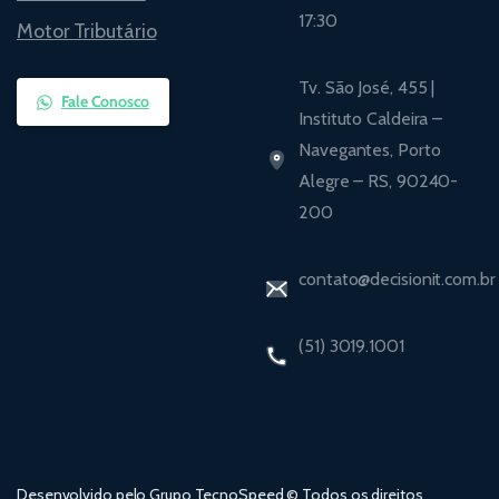
17:30
Motor Tributário
Tv. São José, 455 |
Fale Conosco
Instituto Caldeira –
Navegantes, Porto
Alegre – RS, 90240-
200
contato@decisionit.com.br
(51) 3019.1001
Desenvolvido pelo Grupo TecnoSpeed © Todos os direitos