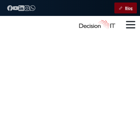
Blog
Publicação
da
Versão
7.0.0
do
Programa
da
ECF
Home
Calendário
Publicação da Versão 7.0.0 do Programa da ECF