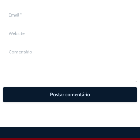
Email
*
Website
Comentário