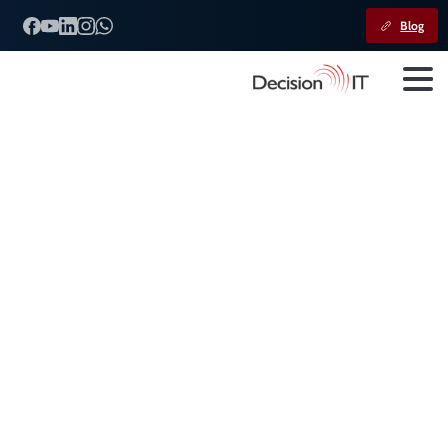
Blog
A
nova
NFSe
nacional:
por
que
ela
é
o
coração
da
Reforma
Tributária
Home
Decision IT
A nova NFSe nacional: por que ela é o coração da Reforma
Tributária