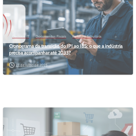
Decision IT
Documentos Fiscais
Reforma Tributária
Cronograma da transição do IPI ao IBS: o que a indústria
precisa acompanhar até 2033?
23 de julho de 2026