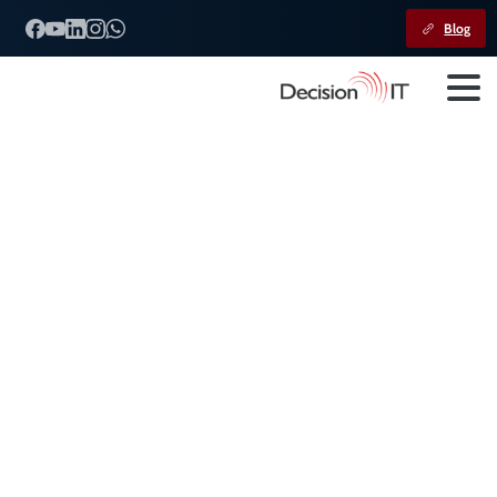
Blog
Desafios
e
Perspectivas
do
Contencioso
Administrativo
Fiscal
do
IBS
Home
Decision IT
Desafios e Perspectivas do Contencioso Administrativo
Fiscal do IBS