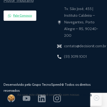
Motor Tributário
Tv. São José, 455 |
Instituto Caldeira –
Fale Conosco
Navegantes, Porto
Alegre – RS, 90240-
200
contato@decisionit.com.br
(51) 3019.1001
Desenvolvido pelo Grupo TecnoSpeed © Todos os direitos
reservados
Ao usar este site, você concorda com nossas
políticas
Close
de privacidade