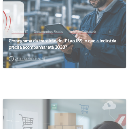
Decision IT
Documentos Fiscais
Reforma Tributária
Cronograma da transição do IPI ao IBS: o que a indústria
precisa acompanhar até 2033?
23 de julho de 2026