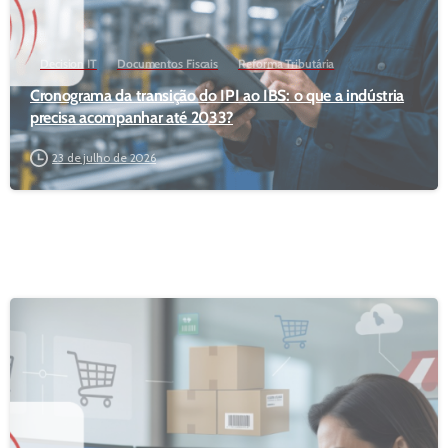
Decision IT
Documentos Fiscais
Reforma Tributária
Cronograma da transição do IPI ao IBS: o que a indústria
precisa acompanhar até 2033?
23 de julho de 2026