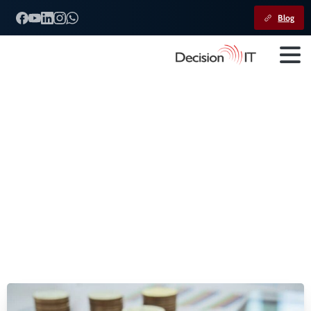
Blog
EFD
Reinf:
Recolhimento
SENAR
Home
Decision IT
EFD Reinf: Recolhimento SENAR