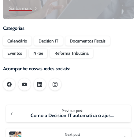
Saiba mais
Categorias
Calendário
Decision IT
Documentos Fiscais
Eventos
NFSe
Reforma Tributária
Acompanhe nossas redes sociais:
Continue
Previous post
Reading
Como a Decision IT automatiza o ajuste das inconsistências fiscais do PVA com o uso de Rotinas de Adequação Fiscal (RAFs)
Next post