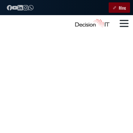
Blog
CBS:
O
que
esperar
da
nova
contribuição
e
como
empresas
devem
se
preparar
para
a
implementação
em
2027
Home
Decision IT
CBS: O que esperar da nova contribuição e como empresas
devem se preparar para a implementação em 2027