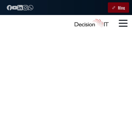
Blog
Erro
de
crédito
CBS:
como
uma
NF-e
divergente
gera
efeito
cascata
na
apuração
Home
Decision IT
Erro de crédito CBS: como uma NF-e divergente gera efeito
cascata na apuração