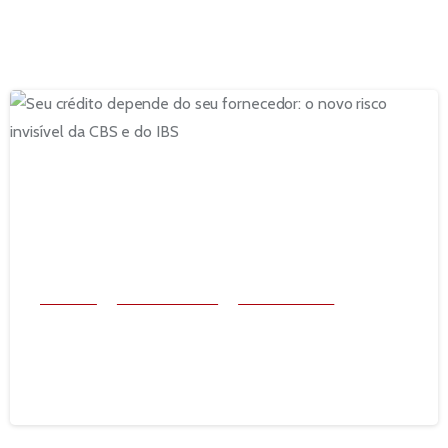
Decision IT
Documentos Fiscais
Reforma Tributária
Seu crédito depende do seu fornecedor: o novo risco
invisível da CBS e do IBS
1 de julho de 2026